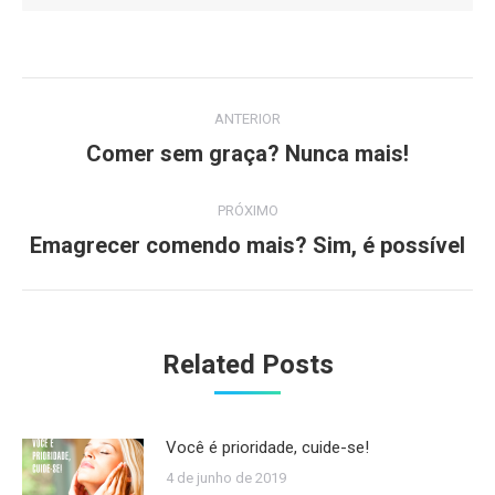
Navegação
ANTERIOR
de
Comer sem graça? Nunca mais!
Post
anterior:
post:
PRÓXIMO
Emagrecer comendo mais? Sim, é possível
Próximo
post:
Related Posts
Você é prioridade, cuide-se!
4 de junho de 2019