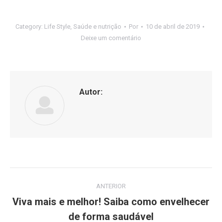
Category:
Life Style
,
Saúde e nutrição
Por
10 de abril de 2019
Deixe um comentário
Autor:
Navegação
ANTERIOR
de
Viva mais e melhor! Saiba como envelhecer
Post
de forma saudável
post:
anterior: