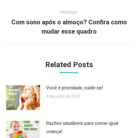
PRÓXIMO
Com sono após o almoço? Confira como
Próximo
mudar esse quadro
post:
Related Posts
Você é prioridade, cuide-se!
4 de junho de 2019
Razões saudáveis para comer igual
criança!