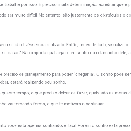
rabalhe por isso. É preciso muita determinação, acreditar que é pos
de ser muito difícil. No entanto, são justamente os obstáculos e c
e já o tivéssemos realizado. Então, antes de tudo, visualize o que 
 se casar? Não importa qual seja o teu sonho ou o tamanho dele, ap
 é preciso de planejamento para poder “chegar lá”. O sonho pode ser
ber, estará realizando seu sonho.
 quanto tempo; o que preciso deixar de fazer; quais são as metas di
nho vai tomando forma, o que te motivará a continuar.
anto você está apenas sonhando, é fácil. Porém o sonho está preso