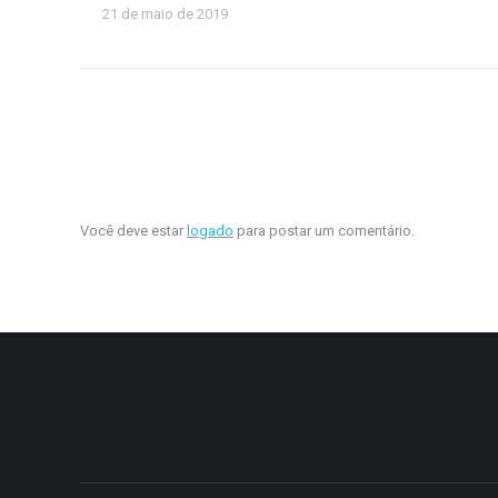
21 de maio de 2019
Você deve estar
logado
para postar um comentário.