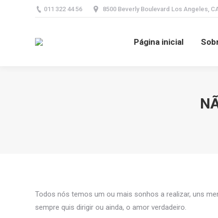
011 322 44 56
8500 Beverly Boulevard Los Angeles, C
Página inicial
Página inicial
Sobr
NÃ
Todos nós temos um ou mais sonhos a realizar, uns meno
sempre quis dirigir ou ainda, o amor verdadeiro.