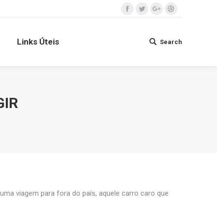
Facebook
Twitter
Google+
Dribbble
Contato
Links Úteis
Search
Search:
Links Úteis
Search
Search:
GIR
uma viagem para fora do país, aquele carro caro que