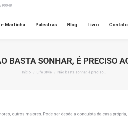
A 90048
Sobre Martinha
Palestras
Blog
Livro
e Martinha
Palestras
Blog
Livro
Contato
O BASTA SONHAR, É PRECISO A
Você está aqui:
Início
Life Style
Não basta sonhar, é preciso…
res, outros maiores. Pode ser desde a conquista da casa própria, 