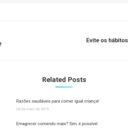
Evite os hábito
?
Próximo
post:
Related Posts
Razões saudáveis para comer igual criança!
28 de maio de 2019
Emagrecer comendo mais? Sim, é possível