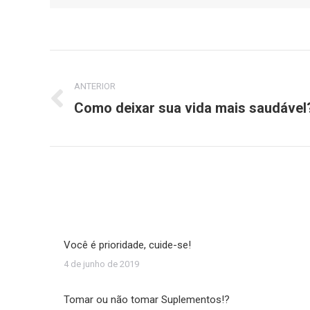
Navegação
de
ANTERIOR
Como deixar sua vida mais saudável
Post
post:
anterior:
Você é prioridade, cuide-se!
4 de junho de 2019
Tomar ou não tomar Suplementos!?