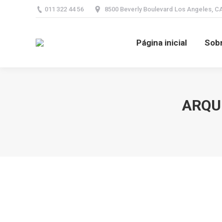
011 322 44 56
8500 Beverly Boulevard Los Angeles, C
Página inicial
S
Página inicial
Sobr
ARQU