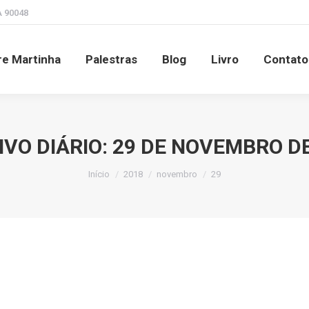
A 90048
obre Martinha
Palestras
Blog
Livro
Cont
e Martinha
Palestras
Blog
Livro
Contato
IVO DIÁRIO:
29 DE NOVEMBRO DE
Você está aqui:
Início
2018
novembro
29