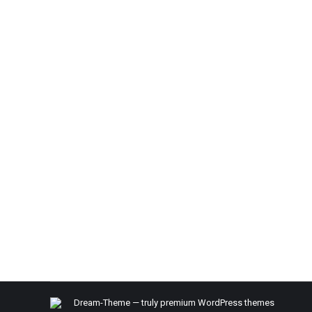
Fique em forma e mantenha-se motiv
Life Style
,
Saúde e nutrição
Por
29 de novembro de 2018
Você já perdeu algum treino? Deixe-me compartilhar 
vezes é muito fácil falar para você mesmo fazer alg
relacionada a…
Dream-Theme — truly
premium WordPress themes