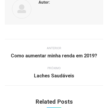
Autor:
Navegação
ANTERIOR
de
Como aumentar minha renda em 2019?
Post
anterior:
post:
PRÓXIMO
Laches Saudáveis
Próximo
post:
Related Posts